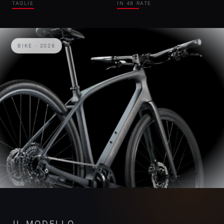
TAGLIE
IN
48
RATE
BIKE · 2026
IL MODELLO