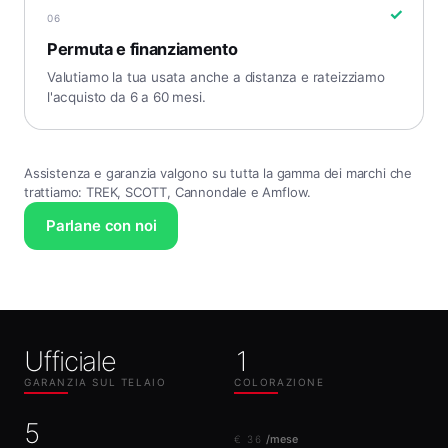
✓
06
Permuta e finanziamento
Valutiamo la tua usata anche a distanza e rateizziamo
l'acquisto da 6 a 60 mesi.
Assistenza e garanzia valgono su tutta la gamma dei marchi che
trattiamo: TREK, SCOTT, Cannondale e Amflow.
Parlane con noi
Ufficiale
1
GARANZIA SUL TELAIO
COLORAZIONE
5
/mese
€ 36