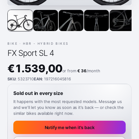
BIKE ·
HBR - HYBRID BIKES
FX Sport SL 4
€1.539,00
or from
€ 36
/month
SKU:
5323710
EAN:
197216045816
Sold out in every size
It happens with the most requested models. Message us
and we'll let you know as soon as it's back — or check the
similar bikes available right now.
Notify me when it's back