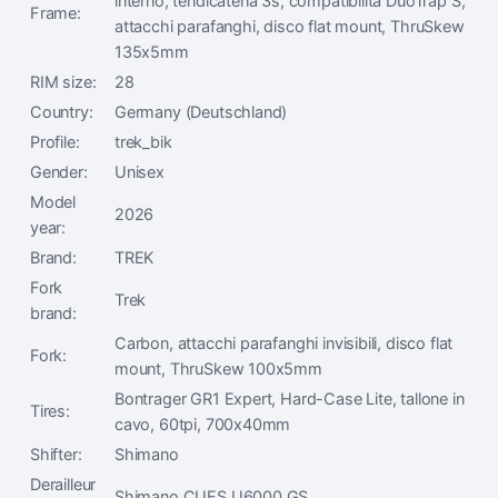
interno, tendicatena 3s, compatibilità DuoTrap S,
Frame:
attacchi parafanghi, disco flat mount, ThruSkew
135x5mm
RIM size:
28
Country:
Germany (Deutschland)
Profile:
trek_bik
Gender:
Unisex
Model
2026
year:
Brand:
TREK
Fork
Trek
brand:
Carbon, attacchi parafanghi invisibili, disco flat
Fork:
mount, ThruSkew 100x5mm
Bontrager GR1 Expert, Hard-Case Lite, tallone in
Tires:
cavo, 60tpi, 700x40mm
Shifter:
Shimano
Derailleur
Shimano CUES U6000 GS