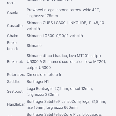
rear:
Prowheel in lega, corona narrow-wide 42T,
Crank:
lunghezza 175mm
Shimano CUES LG300, LINKGLIDE, 11-48, 10
Cassette:
velocità
Chain:
Shimano LG500, 9/10/11 velocità
Brake
Shimano
brand:
Shimano disco idraulico, leva MT201, caliper
Brakeset:
UR300 // Shimano disco idraulico, leva MT201,
caliper UR300
Rotor size:
Dimensione rotore fr
Saddle:
Bontrager H1
Lega Bontrager, 27,2mm, offset 12mm,
Seatpost:
lunghezza 330mm
Bontrager Satellite Plus IsoZone, lega, 31,8mm,
Handlebar:
rise 15mm, larghezza 660mm
Bontrager Satellite IsoZone Plus, bloccaggio,