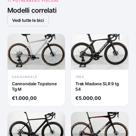
TI POTREBBERO PIACERE
Modelli correlati
Vedi tutte le bici
CANNONDALE
TREK
Cannondale Topstone
Trek Madone SLR 9 tg
Tg M
54
€1.000,00
€5.000,00